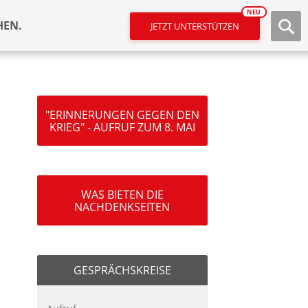
NEU
HEN.
JETZT UNTERSTÜTZEN
"ERINNERUNGEN GEGEN DEN
KRIEG" - AUFRUF ZUM 8. MAI
WAS BIETEN DIE
NACHDENKSEITEN
GESPRÄCHSKREISE