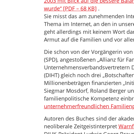
2003 mit Blick auf die bessere Balan
wurde“ [PDF – 68 KB]
.
Sie misst das am zunehmenden Inte
Thema im Internet, an den in unse
geht allerdings mit keinem Wort da
Armut auf die Familien und vor alle
Die schon von der Vorgängerin von
(SPD), angestoßenen „Allianz für Fa
Unternehmensverbandsvertretern D
(DIHT) gleich noch drei „Botschaft
Millionenbeträgen finanzierten „Init
Siegmar Mosdorf, Roland Berger un
familienpolitische Kompetenz einbr
unternehmerfreundlichen Familienp
Autoren des Buches sind der akad
neoliberale Zeitgeistinterpret
Warnfr