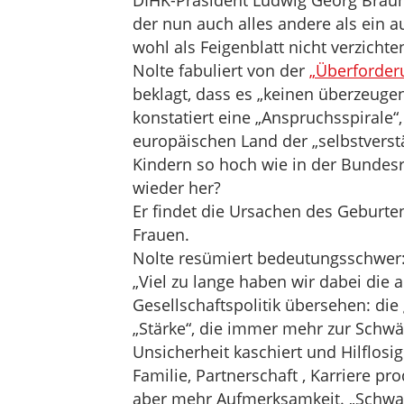
DIHK-Präsident Ludwig Georg Brau
der nun auch alles andere als ein a
wohl als Feigenblatt nicht verzichte
Nolte fabuliert von der
„Überforderu
beklagt, dass es „keinen überzeuge
konstatiert eine „Anspruchsspirale
europäischen Land der „selbstvers
Kindern so hoch wie in der Bundesr
wieder her?
Er findet die Ursachen des Geburte
Frauen.
Nolte resümiert bedeutungsschwer
„Viel zu lange haben wir dabei die 
Gesellschaftspolitik übersehen: die 
„Stärke“, die immer mehr zur Schwäc
Unsicherheit kaschiert und Hilflos
Familie, Partnerschaft , Karriere pr
aber mehr Aufmerksamkeit. „Schwac