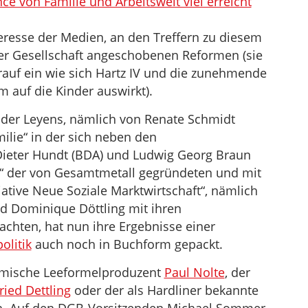
ce von Familie und Arbeitswelt viel erreicht
resse der Medien, an den Treffern zu diesem
rer Gesellschaft angeschobenen Reformen (sie
rauf ein wie sich Hartz IV und die zunehmende
m auf die Kinder auswirkt).
 der Leyens, nämlich von Renate Schmidt
milie“ in der sich neben den
ieter Hundt (BDA) und Ludwig Georg Braun
er“ der von Gesamtmetall gegründeten und mit
iative Neue Soziale Marktwirtschaft“, nämlich
d Dominique Döttling mit ihren
achten, hat nun ihre Ergebnisse einer
olitik
auch noch in Buchform gepackt.
emische Leeformelproduzent
Paul Nolte
, der
ied Dettling
oder der als Hardliner bekannte