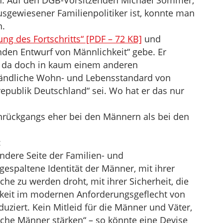
n. Auf den DGB-Vorsitzenden Michael Sommer,
usgewiesener Familienpolitiker ist, konnte man
n.
ng des Fortschritts“ [PDF – 72 KB]
und
nden Entwurf von Männlichkeit“ gebe. Er
“, da doch in kaum einem anderen
tändliche Wohn- und Lebensstandard von
epublik Deutschland“ sei. Wo hat er das nur
nrückgangs eher bei den Männern als bei den
:
andere Seite der Familien- und
gespaltene Identität der Männer, mit ihrer
he zu werden droht, mit ihrer Sicherheit, die
igkeit im modernen Anforderungsgeflecht von
oduziert. Kein Mitleid für die Männer und Väter,
he Männer stärken“ – so könnte eine Devise