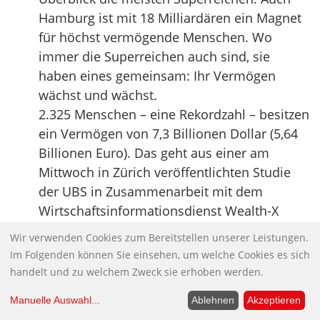
Hamburg ist mit 18 Milliardären ein Magnet
für höchst vermögende Menschen. Wo
immer die Superreichen auch sind, sie
haben eines gemeinsam: Ihr Vermögen
wächst und wächst.
2.325 Menschen – eine Rekordzahl – besitzen
ein Vermögen von 7,3 Billionen Dollar (5,64
Billionen Euro). Das geht aus einer am
Mittwoch in Zürich veröffentlichten Studie
der UBS in Zusammenarbeit mit dem
Wirtschaftsinformationsdienst Wealth-X
hervor. Das ist ein Vermögens-Plus von
Wir verwenden Cookies zum Bereitstellen unserer Leistungen.
zwölf Prozent. Die Summe entspricht dem
Im Folgenden können Sie einsehen, um welche Cookies es sich
doppelten Bruttoinlandsprodukt
handelt und zu welchem Zweck sie erhoben werden.
Deutschlands. Sie übersteigt den Wert der
Manuelle Auswahl
...
Ablehnen
Akzeptieren
Firmen im Dow Jones Index.