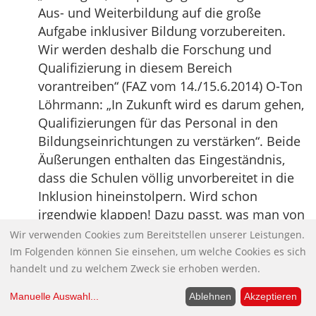
Aus- und Weiterbildung auf die große
Aufgabe inklusiver Bildung vorzubereiten.
Wir werden deshalb die Forschung und
Qualifizierung in diesem Bereich
vorantreiben“ (FAZ vom 14./15.6.2014) O-Ton
Löhrmann: „In Zukunft wird es darum gehen,
Qualifizierungen für das Personal in den
Bildungseinrichtungen zu verstärken“. Beide
Äußerungen enthalten das Eingeständnis,
dass die Schulen völlig unvorbereitet in die
Inklusion hineinstolpern. Wird schon
irgendwie klappen! Dazu passt, was man von
Schulpraktikern hören kann: Wer das Wort
Wir verwenden Cookies zum Bereitstellen unserer Leistungen.
buchstabieren kann und im Studium einen
Im Folgenden können Sie einsehen, um welche Cookies es sich
Kurs zum Thema gehört hat, der gilt als
handelt und zu welchem Zweck sie erhoben werden.
Experte und wird an seiner Schule nolens
Manuelle Auswahl
...
Ablehnen
Akzeptieren
volens zum Inklusionsbeauftragten ernannt.