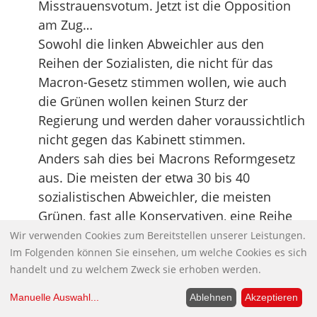
Misstrauensvotum. Jetzt ist die Opposition
am Zug…
Sowohl die linken Abweichler aus den
Reihen der Sozialisten, die nicht für das
Macron-Gesetz stimmen wollen, wie auch
die Grünen wollen keinen Sturz der
Regierung und werden daher voraussichtlich
nicht gegen das Kabinett stimmen.
Anders sah dies bei Macrons Reformgesetz
aus. Die meisten der etwa 30 bis 40
sozialistischen Abweichler, die meisten
Grünen, fast alle Konservativen, eine Reihe
von Zentrumsvertretern sowie Linkspartei
Wir verwenden Cookies zum Bereitstellen unserer Leistungen.
Im Folgenden können Sie einsehen, um welche Cookies es sich
und Kommunisten hatten angekündigt,
handelt und zu welchem Zweck sie erhoben werden.
gegen das umstrittene Reformgesetz
stimmen zu wollen….
Manuelle Auswahl
...
Ablehnen
Akzeptieren
Quelle:
Rheinische Post