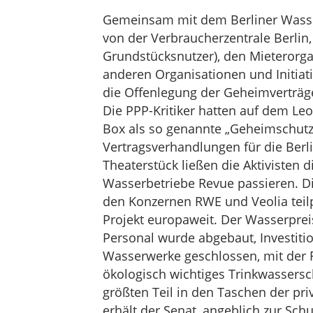
Gemeinsam mit dem Berliner Wasser
von der Verbraucherzentrale Berli
Grundstücksnutzer), den Mieterorga
anderen Organisationen und Initiat
die Offenlegung der Geheimverträge
Die PPP-Kritiker hatten auf dem Le
Box als so genannte „Geheimschutzk
Vertragsverhandlungen für die Berl
Theaterstück ließen die Aktivisten d
Wasserbetriebe Revue passieren. D
den Konzernen RWE und Veolia teilpr
Projekt europaweit. Der Wasserpreis
Personal wurde abgebaut, Investiti
Wasserwerke geschlossen, mit der F
ökologisch wichtiges Trinkwassersc
größten Teil in den Taschen der pri
erhält der Senat, angeblich zur Schu