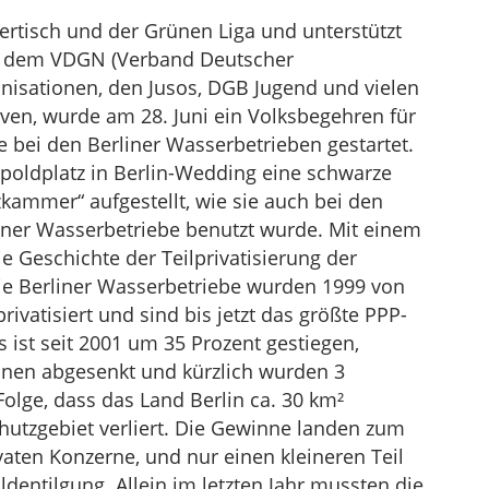
tisch und der Grünen Liga und unterstützt
n, dem VDGN (Verband Deutscher
nisationen, den Jusos, DGB Jugend und vielen
iven, wurde am 28. Juni ein Volksbegehren für
 bei den Berliner Wasserbetrieben gestartet.
opoldplatz in Berlin-Wedding eine schwarze
ammer“ aufgestellt, wie sie auch bei den
iner Wasserbetriebe benutzt wurde. Mit einem
ie Geschichte der Teilprivatisierung der
ie Berliner Wasserbetriebe wurden 1999 von
ivatisiert und sind bis jetzt das größte PPP-
 ist seit 2001 um 35 Prozent gestiegen,
onen abgesenkt und kürzlich wurden 3
olge, dass das Land Berlin ca. 30 km²
hutzgebiet verliert. Die Gewinne landen zum
vaten Konzerne, und nur einen kleineren Teil
ldentilgung. Allein im letzten Jahr mussten die