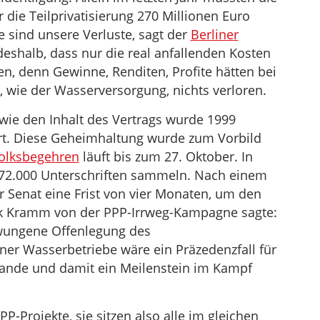
 die Teilprivatisierung 270 Millionen Euro
 sind unsere Verluste, sagt der
Berliner
deshalb, dass nur die real anfallenden Kosten
den, denn Gewinne, Renditen, Profite hätten bei
 wie der Wasserversorgung, nichts verloren.
wie den Inhalt des Vertrags wurde 1999
art. Diese Geheimhaltung wurde zum Vorbild
olksbegehren
läuft bis zum 27. Oktober. In
 172.000 Unterschriften sammeln. Nach einem
r Senat eine Frist von vier Monaten, um den
rk Kramm von der PPP-Irrweg-Kampagne sagte:
zwungene Offenlegung des
liner Wasserbetriebe wäre ein Präzedenzfall für
 Lande und damit ein Meilenstein im Kampf
P-Projekte, sie sitzen also alle im gleichen