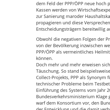
dem Feld der PPP/ÖPP neue hoch pro
Kassen werden von Wirtschaftsexp
zur Sanierung maroder Haushaltska
propagieren und diese Versprechen
Entscheidungsträgern bereitwillig a
Obwohl die negativen Folgen der P
von der Bevölkerung inzwischen wei
PPP/ÖPP als vermeintliches Heilmit
können.
Doch mehr und mehr erweisen sich d
Täuschung. So stand beispielsweise
Collect-Projekts, PPP als Synonym 
technischer Probleme beim Testbet
Einführung des Systems vom Jahr 200
Bundesverkehrsministerium Klage g
warf dem Konsortium vor, den Bund
der Entwicklung und die damit ve