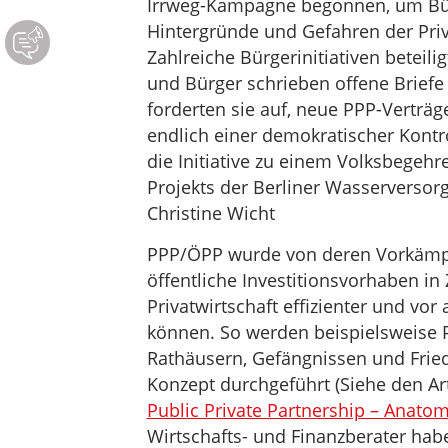
Irrweg-Kampagne begonnen, um Bürg
Hintergründe und Gefahren der Priv
Zahlreiche Bürgerinitiativen beteili
und Bürger schrieben offene Brief
forderten sie auf, neue PPP-Verträ
endlich einer demokratischer Kontr
die Initiative zu einem Volksbege
Projekts der Berliner Wasserversor
Christine Wicht
PPP/ÖPP wurde von deren Vorkämpf
öffentliche Investitionsvorhaben i
Privatwirtschaft effizienter und vor 
können. So werden beispielsweise P
Rathäusern, Gefängnissen und Fr
Konzept durchgeführt (Siehe den Art
Public Private Partnership – Anato
Wirtschafts- und Finanzberater hab