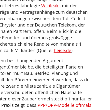
. Letztes Jahr legte
Wikileaks
mit der
rträge und Vertragsanhänge zum deutschen
ereinbarungen zwischen dem Toll-Collect-
Chrysler und der Deutschen Telekom, der
alen Partnern, offen. Beim Blick in die
e Renditen und überaus großzügige
cherte sich eine Rendite von mehr als 1
 ca. 6 Milliarden (Quelle:
heise.de
).
dem beschönigenden Argument
gentümer bleibe, die beteiligten Parteien
storen “nur” Bau, Betrieb, Planung und
ll den Bürgern eingeredet werden, dass der
hre zwar die Miete zahlt, als Eigentümer
ie verschuldeten öffentlichen Haushalte
er dieser Zauberformel steckt oft nur fauler
Praxis zeigt, dass
PPP/ÖPP-Modelle oftmals