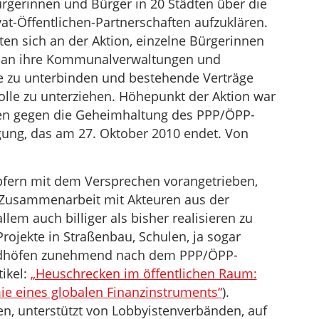
erinnen und Bürger in 20 Städten über die
at-Öffentlichen-Partnerschaften aufzuklären.
gten sich an der Aktion, einzelne Bürgerinnen
e an ihre Kommunalverwaltungen und
ge zu unterbinden und bestehende Verträge
olle zu unterziehen. Höhepunkt der Aktion war
hren gegen die Geheimhaltung des PPP/ÖPP-
gung, das am 27. Oktober 2010 endet. Von
ern mit dem Versprechen vorangetrieben,
n Zusammenarbeit mit Akteuren aus der
allem auch billiger als bisher realisieren zu
rojekte in Straßenbau, Schulen, ja sogar
iedhöfen zunehmend nach dem PPP/ÖPP-
ikel:
„Heuschrecken im öffentlichen Raum:
mie eines globalen Finanzinstruments“
).
en, unterstützt von Lobbyistenverbänden, auf