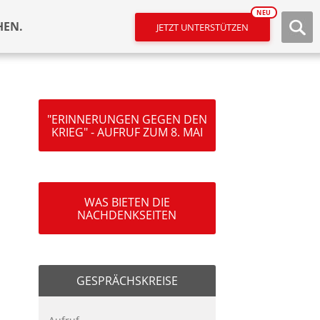
NEU
HEN.
JETZT UNTERSTÜTZEN
"ERINNERUNGEN GEGEN DEN
KRIEG" - AUFRUF ZUM 8. MAI
WAS BIETEN DIE
NACHDENKSEITEN
GESPRÄCHSKREISE