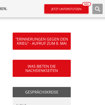
NEU
HEN.
JETZT UNTERSTÜTZEN
"ERINNERUNGEN GEGEN DEN
KRIEG" - AUFRUF ZUM 8. MAI
WAS BIETEN DIE
NACHDENKSEITEN
GESPRÄCHSKREISE