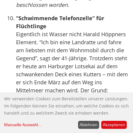
beschlossen worden.
“Schwimmende Telefonzelle” für
Flüchtlinge
Eigentlich ist Wasser nicht Harald Höppners
Element. “Ich bin eine Landratte und fahre
am liebsten mit dem Wohnmobil durch die
Gegend”, sagt der 41-Jährige. Trotzdem steht
er heute am Harburger Lotsekai auf dem
schwankenden Deck eines Kutters – mit dem
er sich Ende März auf den Weg ins
Mittelmeer machen wird. Der Grund:
Höppner und einige Mitstreiter wollen in
Wir verwenden Cookies zum Bereitstellen unserer Leistungen.
Seenot geratenen Flüchtlingen helfen.
Im Folgenden können Sie einsehen, um welche Cookies es sich
handelt und zu welchem Zweck sie erhoben werden.
Zurzeit laufen die letzten Umbauarbeiten an
ihrem Schiff, das in Kürze auf den Namen
Manuelle Auswahl
...
Ablehnen
Akzeptieren
“Sea-Watch” getauft wird.