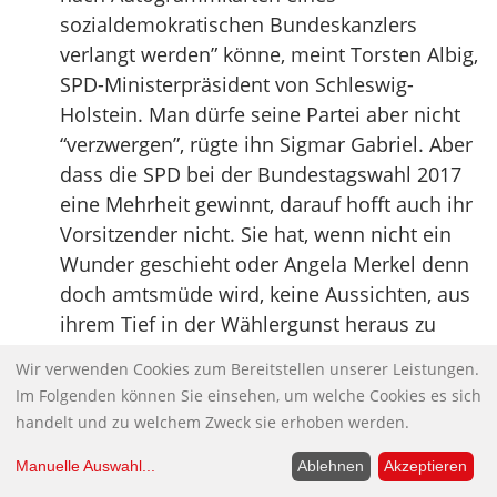
sozialdemokratischen Bundeskanzlers
verlangt werden” könne, meint Torsten Albig,
SPD-Ministerpräsident von Schleswig-
Holstein. Man dürfe seine Partei aber nicht
“verzwergen”, rügte ihn Sigmar Gabriel. Aber
dass die SPD bei der Bundestagswahl 2017
eine Mehrheit gewinnt, darauf hofft auch ihr
Vorsitzender nicht. Sie hat, wenn nicht ein
Wunder geschieht oder Angela Merkel denn
doch amtsmüde wird, keine Aussichten, aus
ihrem Tief in der Wählergunst heraus zu
kommen (Die SPD im 25-Prozent-Turm?). (…)
Wir verwenden Cookies zum Bereitstellen unserer Leistungen.
Der F.A.Z.-Redakteur Jasper von Altenbockum
Im Folgenden können Sie einsehen, um welche Cookies es sich
(er ist alles andere als ein Kritiker der
handelt und zu welchem Zweck sie erhoben werden.
Agenda-2010-Politik ) fragt, weshalb sich die
Manuelle Auswahl
...
Ablehnen
Akzeptieren
SPD so schwer damit tue, einen