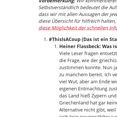
Vorbemerkung:
Wir kommentieren, 
Selbstverständlich bedeutet die Auf
dass wir mit allen Aussagen der jew
diese Übersicht für hilfreich halten,
diese Möglichkeit der schnellen Inf
#ThisIsACoup (Das ist ein Sta
Heiner Flassbeck: Was i
Viele Leser fragen entsetzt
die Frage, wie der griech
zustimmen konnte. Nun ja,
zu manchem bereit. Ich ve
viel Wut, aber am Ende wi
eigenen Entmachtung zust
das Land hieß Zypern und
Griechenland hat gar keine
Alternative nicht gibt, we
sich kein neugewählter ju