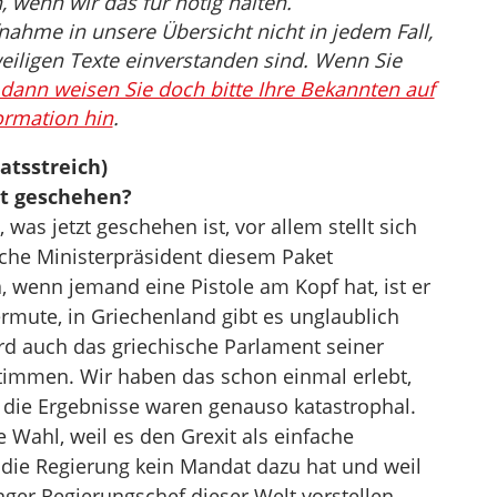
wenn wir das für nötig halten.
nahme in unsere Übersicht nicht in jedem Fall,
eiligen Texte einverstanden sind. Wenn Sie
dann weisen Sie doch bitte Ihre Bekannten auf
ormation hin
.
atsstreich)
st geschehen?
, was jetzt geschehen ist, vor allem stellt sich
ische Ministerpräsident diesem Paket
 wenn jemand eine Pistole am Kopf hat, ist er
rmute, in Griechenland gibt es unglaublich
rd auch das griechische Parlament seiner
immen. Wir haben das schon einmal erlebt,
 die Ergebnisse waren genauso katastrophal.
 Wahl, weil es den Grexit als einfache
il die Regierung kein Mandat dazu hat und weil
nger Regierungschef dieser Welt vorstellen