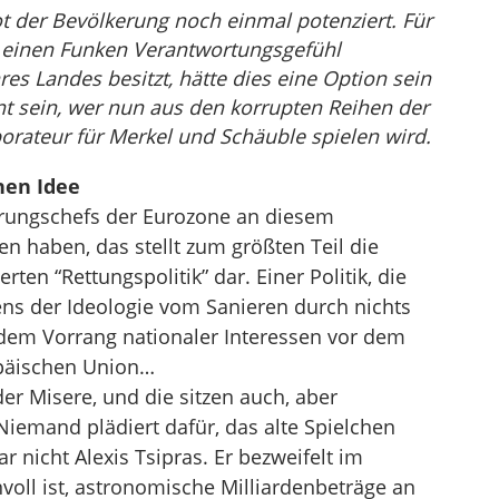
t der Bevölkerung noch einmal potenziert. Für
h einen Funken Verantwortungsgefühl
es Landes besitzt, hätte dies eine Option sein
t sein, wer nun aus den korrupten Reihen der
rateur für Merkel und Schäuble spielen wird.
hen Idee
erungschefs der Eurozone an diesem
 haben, das stellt zum größten Teil die
rten “Rettungspolitik” dar. Einer Politik, die
tens der Ideologie vom Sanieren durch nichts
 dem Vorrang nationaler Interessen vor dem
opäischen Union…
der Misere, und die sitzen auch, aber
Niemand plädiert dafür, das alte Spielchen
r nicht Alexis Tsipras. Er bezweifelt im
voll ist, astronomische Milliardenbeträge an