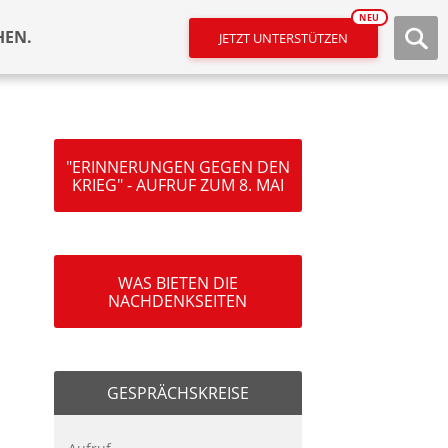
NEU
HEN.
JETZT UNTERSTÜTZEN
"ERINNERUNGEN GEGEN DEN
KRIEG" - AUFRUF ZUM 8. MAI
WAS BIETEN DIE
NACHDENKSEITEN
GESPRÄCHSKREISE