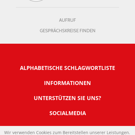
AUFRUF
GESPRÄCHSKREISE FINDEN
ALPHABETISCHE SCHLAGWORTLISTE
INFORMATIONEN
Warum NachDenkSeiten
UNTERSTÜTZEN SIE UNS?
Wer steckt dahinter
Der Förderverein: IQM
SOCIALMEDIA
Tipps zur Nutzung der NachDenkSeiten
Allgemeine Spendeninformationen
Banner und E-Mail-Signaturen
IMPRESSUM
Werden Sie Fördermitglied
Wir verwenden Cookies zum Bereitstellen unserer Leistungen.