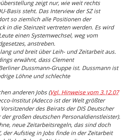
berstellung zeigt nur, wie weit rechts
-Basis steht. Das Interview der SZ ist
dort so ziemlich alle Positionen der
k in die Steinzeit vertreten werden. Es wird
e Leute einen Systemwechsel, weg vom
gesetzes, anstreben.
lang und breit über Leih- und Zeitarbeit aus.
rdings erwähnt, dass Clement
 Berliner Dussmann-Gruppe ist. Dussmann ist
edrige Löhne und schlechte
chen anderen Jobs (
Vgl. Hinweise vom 3.12.07
co-Institut (Adecco ist der Welt größter
 Vorsitzender des Beirats der DIS Deutscher
r der großen deutschen Personaldienstleister).
ne, neue Zeitarbeitsregeln, das sind doch
er Aufstieg in Jobs finde in der Zeitarbeit