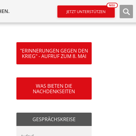
NEU
HEN.
JETZT UNTERSTÜTZEN
"ERINNERUNGEN GEGEN DEN
KRIEG" - AUFRUF ZUM 8. MAI
WAS BIETEN DIE
NACHDENKSEITEN
GESPRÄCHSKREISE