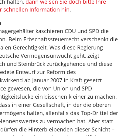
ch halten,
dann weisen Sie doch bitte Ihre
r schnellen Information hin
.
n
agergehälter kaschieren CDU und SPD die
ion. Beim Erbschaftssteuerrecht verschenkt die
alen Gerechtigkeit. Was diese Regierung
 deutsche Vermögensunwucht geht, zeigt
ch und Steinbrück zurückgehende und diese
edete Entwurf zur Reform des
kwirkend ab Januar 2007 in Kraft gesetzt
nce gewesen, die von Union und SPD
tigkeitslücke ein bisschen kleiner zu machen.
s in einer Gesellschaft, in der die oberen
ermögens halten, allenfalls das Top-Drittel der
Nennenswertes zu vermachen hat. Aber statt
dürfen die Hinterbleibenden dieser Schicht –