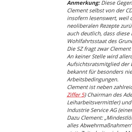
Anmerkung:
Diese Gegenü
Clement selbst von der CDU
insofern lesenswert, weil 
neoliberalen Rezepte zurüc
auch deutlich, dass dies
Wohlfahrtsstaat des Grund
Die SZ fragt zwar Clement 
An keiner Stelle wird alle
Aufsichtsratsmitglied der
bekannt für besonders ni
Arbeitsbedingungen.
Clement ist neben zahlrei
Ziffer 5
) Chairman des Adec
Leiharbeitsvermittler) und
Industrie Service AG (eine
Dazu Clement: „Mindestlöh
alles Abwehrmaßnahmen“, d