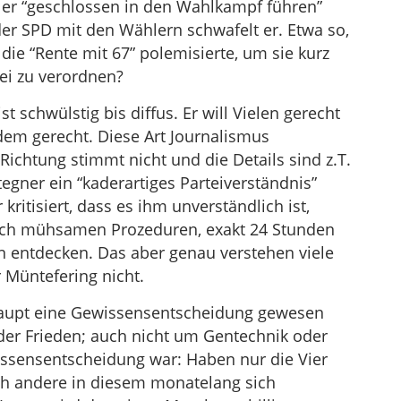
l er “geschlossen in den Wahlkampf führen”
r SPD mit den Wählern schwafelt er. Etwa so,
die “Rente mit 67” polemisierte, um sie kurz
ei zu verordnen?
t schwülstig bis diffus. Er will Vielen gerecht
m gerecht. Diese Art Journalismus
Richtung stimmt nicht und die Details sind z.T.
Stegner ein “kaderartiges Parteiverständnis”
ritisiert, dass es ihm unverständlich ist,
lich mühsamen Prozeduren, exakt 24 Stunden
n entdecken. Das aber genau verstehen viele
 Müntefering nicht.
haupt eine Gewissensentscheidung gewesen
oder Frieden; auch nicht um Gentechnik oder
ssensentscheidung war: Haben nur die Vier
ch andere in diesem monatelang sich