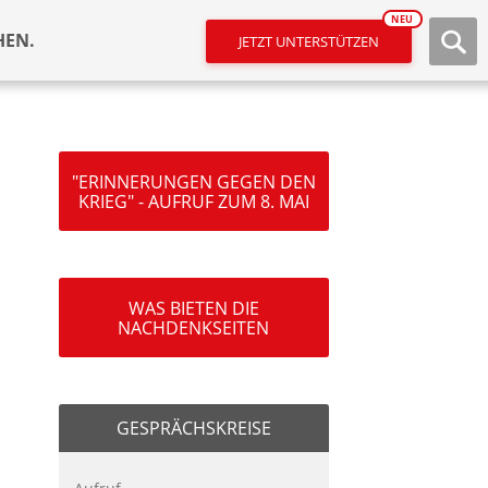
NEU
HEN.
JETZT UNTERSTÜTZEN
"ERINNERUNGEN GEGEN DEN
KRIEG" - AUFRUF ZUM 8. MAI
WAS BIETEN DIE
NACHDENKSEITEN
GESPRÄCHSKREISE