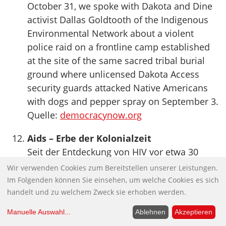
October 31, we spoke with Dakota and Dine
activist Dallas Goldtooth of the Indigenous
Environmental Network about a violent
police raid on a frontline camp established
at the site of the same sacred tribal burial
ground where unlicensed Dakota Access
security guards attacked Native Americans
with dogs and pepper spray on September 3.
Quelle:
democracynow.org
Aids – Erbe der Kolonialzeit
Seit der Entdeckung von HIV vor etwa 30
Jahren hat dieses Virus der Wissenschaft
Wir verwenden Cookies zum Bereitstellen unserer Leistungen.
zahllose Rätsel aufgegeben. Woher kam es
Im Folgenden können Sie einsehen, um welche Cookies es sich
und wie konnte es sich zur schlimmsten
handelt und zu welchem Zweck sie erhoben werden.
Pandemie unserer Zeit entwickeln?
Manuelle Auswahl
...
Ablehnen
Akzeptieren
Wissenschaftler aus Belgien, den USA und