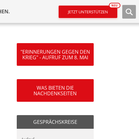
NEU
HEN.
JETZT UNTERSTÜTZEN
"ERINNERUNGEN GEGEN DEN
KRIEG" - AUFRUF ZUM 8. MAI
WAS BIETEN DIE
NACHDENKSEITEN
GESPRÄCHSKREISE