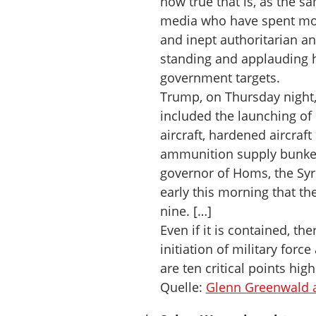
how true that is, as the s
media who have spent mon
and inept authoritarian a
standing and applauding 
government targets.
Trump, on Thursday night,
included the launching of
aircraft, hardened aircraft
ammunition supply bunkers
governor of Homs, the Syr
early this morning that t
nine. […]
Even if it is contained, t
initiation of military for
are ten critical points high
Quelle:
Glenn Greenwald a