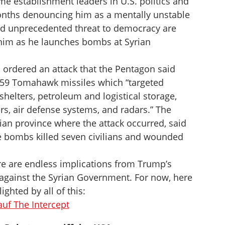
ame establishment leaders in U.S. politics and
ths denouncing him as a mentally unstable
nd unprecedented threat to democracy are
him as he launches bombs at Syrian
 ordered an attack that the Pentagon said
 59 Tomahawk missiles which “targeted
 shelters, petroleum and logistical storage,
, air defense systems, and radars.” The
ian province where the attack occurred, said
he bombs killed seven civilians and wounded
here are endless implications from Trump’s
ce against the Syrian Government. For now, here
lighted by all of this:
uf The Intercept