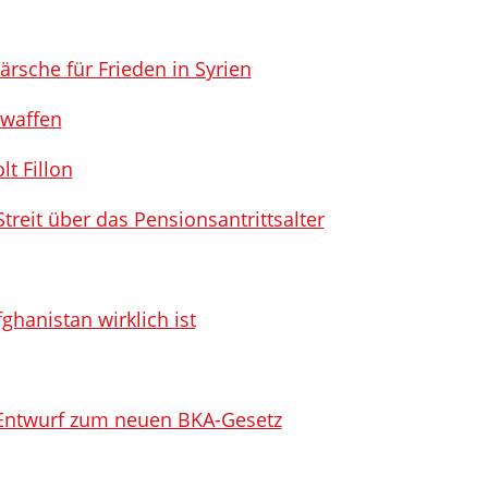
̈rsche für Frieden in Syrien
waffen
t Fillon
treit über das Pensionsantrittsalter
hanistan wirklich ist
ntwurf zum neuen BKA-Gesetz