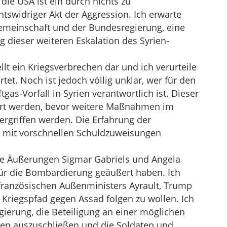
ie USA ist ein durch nichts zu
htswidriger Akt der Aggression. Ich erwarte
Gemeinschaft und der Bundesregierung, eine
g dieser weiteren Eskalation des Syrien-
ellt ein Kriegsverbrechen dar und ich verurteile
tet. Noch ist jedoch völlig unklar, wer für den
gas-Vorfall in Syrien verantwortlich ist. Dieser
ärt werden, bevor weitere Maßnahmen im
rgriffen werden. Die Erfahrung der
 mit vorschnellen Schuldzuweisungen
die Äußerungen Sigmar Gabriels und Angela
für die Bombardierung geäußert haben. Ich
französischen Außenministers Ayrault, Trump
 Kriegspfad gegen Assad folgen zu wollen. Ich
ierung, die Beteiligung an einer möglichen
rien auszuschließen und die Soldaten und