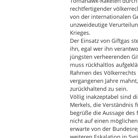
Tomahawk-Raketen durch d
rechtfertigender völkerrec
von der internationalen 
unzweideutige Verurteilun
Krieges.
Der Einsatz von Giftgas st
ihn, egal wer ihn verantwor
jüngsten verheerenden Gift
muss rückhaltlos aufgekl
Rahmen des Völkerrechts e
vergangenen Jahre mahnt,
zurückhaltend zu sein.
Völlig inakzeptabel sind 
Merkels, die Verständnis 
begrüße die Aussage des 
nicht auf einen möglichen
erwarte von der Bundesreg
weiteren Eskalation in Sy