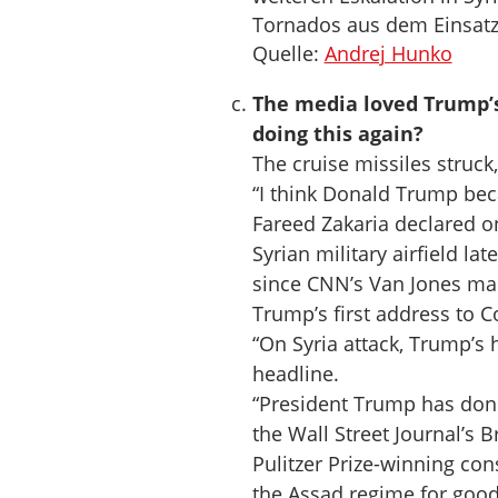
Tornados aus dem Einsatz 
Quelle:
Andrej Hunko
The media loved Trump’s
doing this again?
The cruise missiles struc
“I think Donald Trump beca
Fareed Zakaria declared on
Syrian military airfield la
since CNN’s Van Jones mad
Trump’s first address to C
“On Syria attack, Trump’s 
headline.
“President Trump has done 
the Wall Street Journal’s 
Pulitzer Prize-winning co
the Assad regime for good