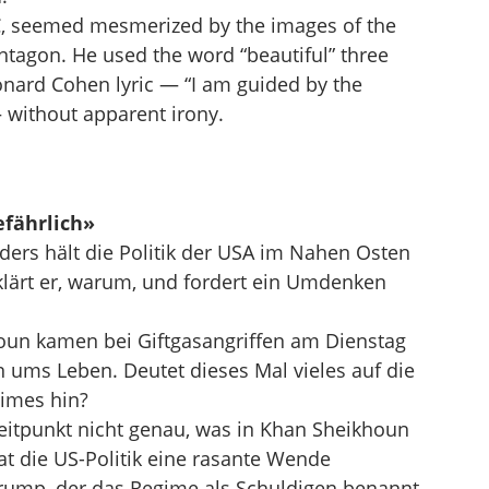
, seemed mesmerized by the images of the
ntagon. He used the word “beautiful” three
onard Cohen lyric — “I am guided by the
 without apparent irony.
fährlich»
ers hält die Politik der USA im Nahen Osten
rklärt er, warum, und fordert ein Umdenken
oun kamen bei Giftgasangriffen am Dienstag
 ums Leben. Deutet dieses Mal vieles auf die
gimes hin?
eitpunkt nicht genau, was in Khan Sheikhoun
t die US-Politik eine rasante Wende
Trump, der das Regime als Schuldigen benannt