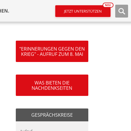
NEU
HEN.
JETZT UNTERSTÜTZEN
"ERINNERUNGEN GEGEN DEN
KRIEG" - AUFRUF ZUM 8. MAI
WAS BIETEN DIE
NACHDENKSEITEN
GESPRÄCHSKREISE