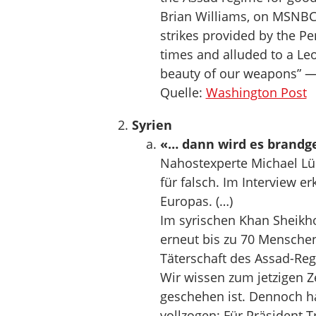
Brian Williams, on MSNBC
strikes provided by the Pe
times and alluded to a Le
beauty of our weapons” —
Quelle:
Washington Post
Syrien
«… dann wird es brandge
Nahostexperte Michael Lüd
für falsch. Im Interview e
Europas. (…)
Im syrischen Khan Sheikh
erneut bis zu 70 Menschen
Täterschaft des Assad-Re
Wir wissen zum jetzigen Z
geschehen ist. Dennoch ha
vollzogen: Für Präsident 