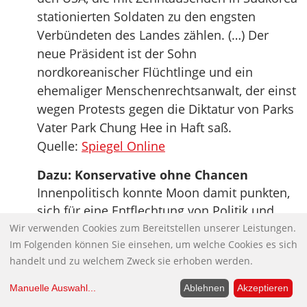
stationierten Soldaten zu den engsten
Verbündeten des Landes zählen. (…) Der
neue Präsident ist der Sohn
nordkoreanischer Flüchtlinge und ein
ehemaliger Menschenrechtsanwalt, der einst
wegen Protests gegen die Diktatur von Parks
Vater Park Chung Hee in Haft saß.
Quelle:
Spiegel Online
Dazu: Konservative ohne Chancen
Innenpolitisch konnte Moon damit punkten,
sich für eine Entflechtung von Politik und
Wirtschaft einzusetzen, was vor allem die
Wir verwenden Cookies zum Bereitstellen unserer Leistungen.
Im Folgenden können Sie einsehen, um welche Cookies es sich
großen Finanz- und Wirtschaftskonglomerate
handelt und zu welchem Zweck sie erhoben werden.
beträfe. Vermehrt soll Wohnraum für junge
Ehepaare und Haushalte mit niedrigem
Manuelle Auswahl
...
Ablehnen
Akzeptieren
Einkommen geschaffen und darauf