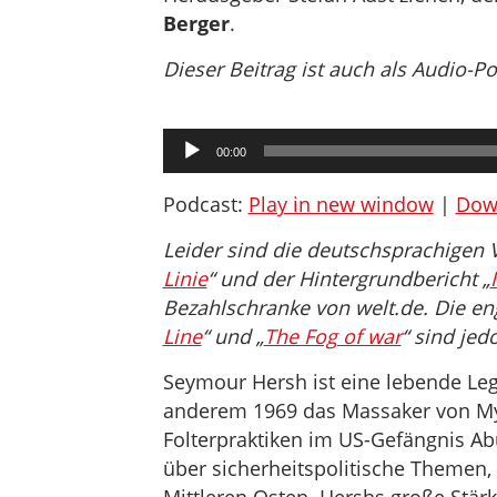
Berger
.
Dieser Beitrag ist auch als Audio-P
Audio-
00:00
Player
Podcast:
Play in new window
|
Dow
Leider sind die deutschsprachigen V
Linie
“ und der Hintergrundbericht „
Bezahlschranke von welt.de. Die en
Line
“ und „
The Fog of war
“ sind jed
Seymour Hersh ist eine lebende Lege
anderem 1969 das Massaker von My 
Folterpraktiken im US-Gefängnis A
über sicherheitspolitische Themen,