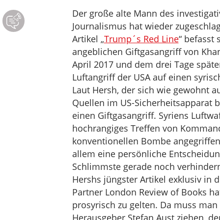
Der große alte Mann des investigati
Journalismus hat wieder zugeschla
Artikel „
Trump´s Red Line
“ befasst
angeblichen Giftgasangriff von Kha
April 2017 und dem drei Tage späte
Luftangriff der USA auf einen syrisch
Laut Hersh, der sich wie gewohnt a
Quellen im US-Sicherheitsapparat be
einen Giftgasangriff. Syriens Luftwa
hochrangiges Treffen von Kommande
konventionellen Bombe angegriffen
allem eine persönliche Entscheidun
Schlimmste gerade noch verhindern 
Hershs jüngster Artikel exklusiv in 
Partner London Review of Books hat
prosyrisch zu gelten. Da muss ma
Herausgeber Stefan Aust ziehen, der