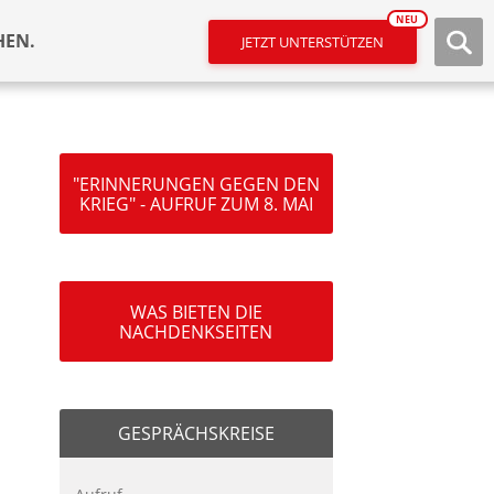
NEU
HEN.
JETZT UNTERSTÜTZEN
"ERINNERUNGEN GEGEN DEN
KRIEG" - AUFRUF ZUM 8. MAI
WAS BIETEN DIE
NACHDENKSEITEN
GESPRÄCHSKREISE