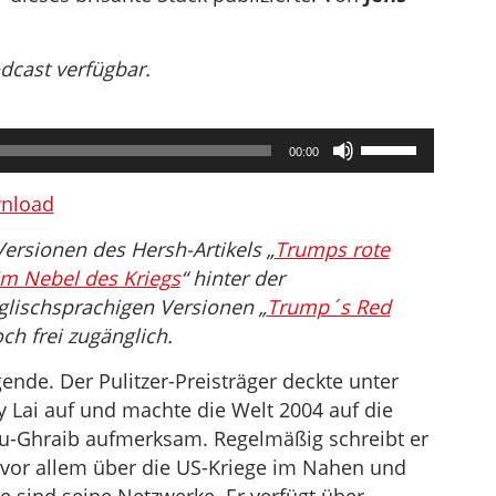
odcast verfügbar.
Pfeiltasten
00:00
Hoch/Runter
benutzen,
nload
um
ersionen des Hersh-Artikels „
Trumps rote
die
Im Nebel des Kriegs
“ hinter der
Lautstärke
glischsprachigen Versionen „
Trump´s Red
zu
och frei zugänglich.
regeln.
nde. Der Pulitzer-Preisträger deckte unter
Lai auf und machte die Welt 2004 auf die
bu-Ghraib aufmerksam. Regelmäßig schreibt er
 vor allem über die US-Kriege im Nahen und