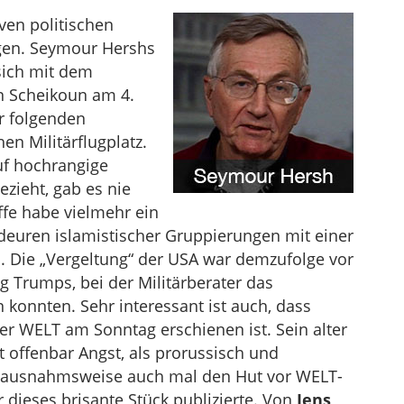
ven politischen
gen. Seymour Hershs
 sich mit dem
n Scheikoun am 4.
r folgenden
en Militärflugplatz.
uf hochrangige
zieht, gab es nie
ffe habe vielmehr ein
uren islamistischer Gruppierungen mit einer
. Die „Vergeltung“ der USA war demzufolge vor
g Trumps, bei der Militärberater das
konnten. Sehr interessant ist auch, dass
der WELT am Sonntag erschienen ist. Sein alter
 offenbar Angst, als prorussisch und
n ausnahmsweise auch mal den Hut vor WELT-
 dieses brisante Stück publizierte. Von
Jens