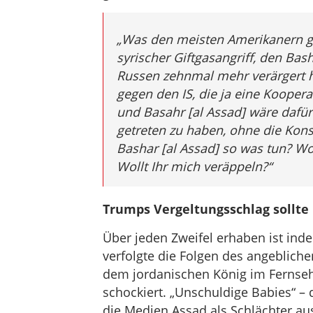
„Was den meisten Amerikanern gar
syrischer Giftgasangriff, den Bash
Russen zehnmal mehr verärgert hä
gegen den IS, die ja eine Kooper
und Basahr [al Assad] wäre dafür
getreten zu haben, ohne die Kon
Bashar [al Assad] so was tun? Wo
Wollt Ihr mich veräppeln?“
Trumps Vergeltungsschlag sollte
Über jeden Zweifel erhaben ist inde
verfolgte die Folgen des angeblich
dem jordanischen König im Fernse
schockiert. „Unschuldige Babies“ 
die Medien Assad als Schlächter aus