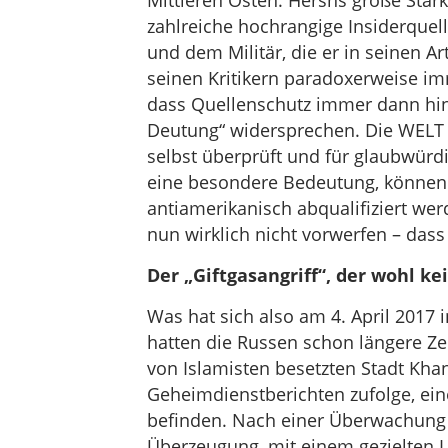
Mittleren Osten. Hershs große Stärk
zahlreiche hochrangige Insiderquel
und dem Militär, die er in seinen A
seinen Kritikern paradoxerweise im
dass Quellenschutz immer dann hinte
Deutung“ widersprechen. Die WELT h
selbst überprüft und für glaubwürd
eine besondere Bedeutung, können s
antiamerikanisch abqualifiziert w
nun wirklich nicht vorwerfen – dass
Der „Giftgasangriff“, der wohl ke
Was hat sich also am 4. April 2017 
hatten die Russen schon längere Ze
von Islamisten besetzten Stadt Khan 
Geheimdienstberichten zufolge, ei
befinden. Nach einer Überwachun
Überzeugung, mit einem gezielten L