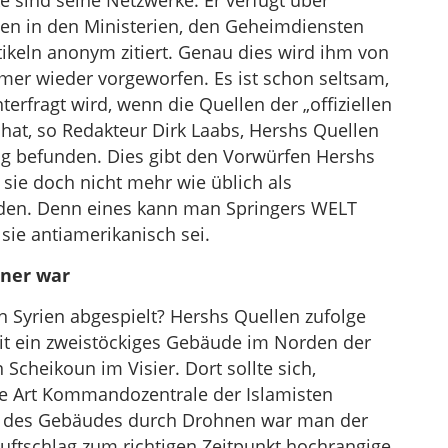
e sind seine Netzwerke. Er verfügt über
len in den Ministerien, den Geheimdiensten
rtikeln anonym zitiert. Genau dies wird ihm von
mer wieder vorgeworfen. Es ist schon seltsam,
rfragt wird, wenn die Quellen der „offiziellen
at, so Redakteur Dirk Laabs, Hershs Quellen
ig befunden. Dies gibt den Vorwürfen Hershs
ie doch nicht mehr wie üblich als
erden. Denn eines kann man Springers WELT
 sie antiamerikanisch sei.
iner war
in Syrien abgespielt? Hershs Quellen zufolge
it ein zweistöckiges Gebäude im Norden der
Scheikoun im Visier. Dort sollte sich,
ne Art Kommandozentrale der Islamisten
g des Gebäudes durch Drohnen war man der
uftschlag zum richtigen Zeitpunkt hochrangige