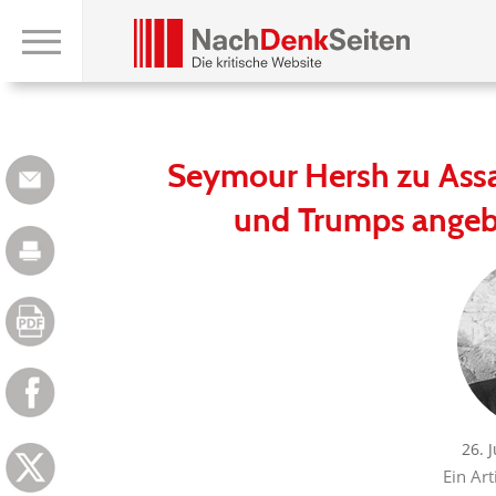
Seymour Hersh zu Assa
und Trumps angeb
26. 
Ein Art