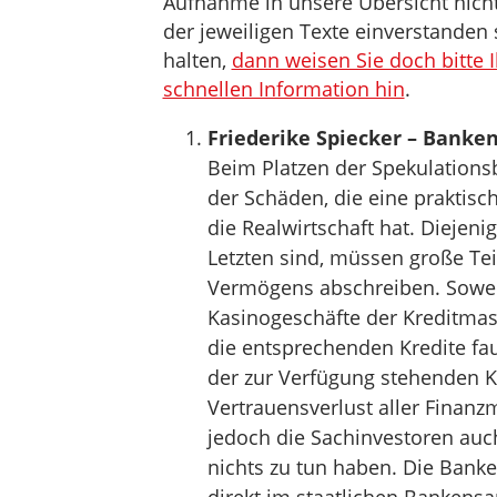
Aufnahme in unsere Übersicht nicht 
der jeweiligen Texte einverstanden 
halten,
dann weisen Sie doch bitte 
schnellen Information hin
.
Friederike Spiecker – Banke
Beim Platzen der Spekulationsb
der Schäden, die eine praktisc
die Realwirtschaft hat. Diejen
Letzten sind, müssen große Tei
Vermögens abschreiben. Soweit
Kasinogeschäfte der Kreditmas
die entsprechenden Kredite fa
der zur Verfügung stehenden K
Vertrauensverlust aller Finanz
jedoch die Sachinvestoren auc
nichts zu tun haben. Die Banke