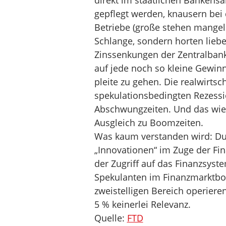
direkt im staatlichen Bankens
gepflegt werden, knausern bei 
Betriebe (große stehen mangels
Schlange, sondern horten liebe
Zinssenkungen der Zentralbank
auf jede noch so kleine Gewin
pleite zu gehen. Die realwirtsch
spekulationsbedingten Rezessio
Abschwungzeiten. Und das wie
Ausgleich zu Boomzeiten.
Was kaum verstanden wird: Du
„Innovationen“ im Zuge der Fin
der Zugriff auf das Finanzsyst
Spekulanten im Finanzmarktboo
zweistelligen Bereich operier
5 % keinerlei Relevanz.
Quelle:
FTD