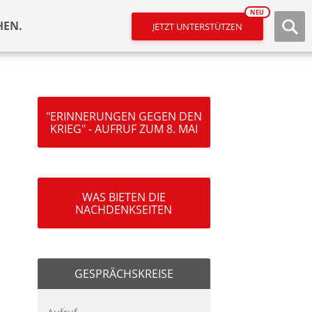
NEU
HEN.
JETZT UNTERSTÜTZEN
"ERINNERUNGEN GEGEN DEN
KRIEG" - AUFRUF ZUM 8. MAI
WAS BIETEN DIE
NACHDENKSEITEN
GESPRÄCHSKREISE