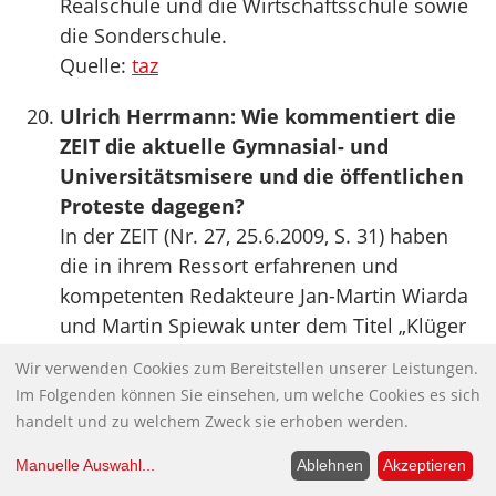
Realschule und die Wirtschaftsschule sowie
die Sonderschule.
Quelle:
taz
Ulrich Herrmann: Wie kommentiert die
ZEIT die aktuelle Gymnasial- und
Universitätsmisere und die öffentlichen
Proteste dagegen?
In der ZEIT (Nr. 27, 25.6.2009, S. 31) haben
die in ihrem Ressort erfahrenen und
kompetenten Redakteure Jan-Martin Wiarda
und Martin Spiewak unter dem Titel „Klüger
werden“ (der vielleicht nicht von ihnen
Wir verwenden Cookies zum Bereitstellen unserer Leistungen.
stammt) die derzeitige Schul- und
Im Folgenden können Sie einsehen, um welche Cookies es sich
Hochschulmisere zu charakterisieren
handelt und zu welchem Zweck sie erhoben werden.
unternommen (Befunde und Prognosen).
Manuelle Auswahl
...
Ablehnen
Akzeptieren
Das geriet im Vorspann ihres Artikels ein