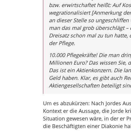
bzw. erwirtschaftet heißt: Auf Ko
wegrationalisiert [Anmerkung der
an dieser Stelle so ungeschliffen
man das mal grob überschlägt – d
Dreisatz schon mal zu tun hatte, 
der Pflege.
10.000 Pflegekräfte! Die man dr
Millionen Euro? Das wissen Sie, d
Das ist ein Aktienkonzern. Die la
Geld haben. Klar, es gibt auch Re
Aktiengesellschaften beteiligt si
Um es abzukürzen: Nach Jordes Aus
Kontext er die Aussage, die Jorde kri
Situation gewesen wäre, in der er P
die Beschäftigten einer Diakonie h