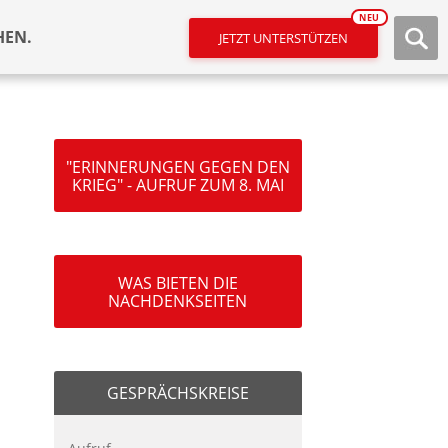
NEU
HEN.
JETZT UNTERSTÜTZEN
"ERINNERUNGEN GEGEN DEN
KRIEG" - AUFRUF ZUM 8. MAI
WAS BIETEN DIE
NACHDENKSEITEN
GESPRÄCHSKREISE