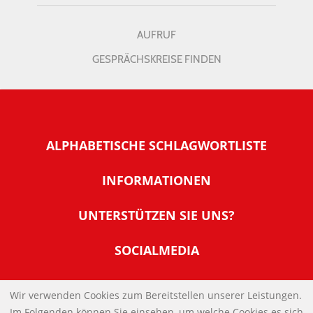
AUFRUF
GESPRÄCHSKREISE FINDEN
ALPHABETISCHE SCHLAGWORTLISTE
INFORMATIONEN
Warum NachDenkSeiten
UNTERSTÜTZEN SIE UNS?
Wer steckt dahinter
Der Förderverein: IQM
SOCIALMEDIA
Tipps zur Nutzung der NachDenkSeiten
Allgemeine Spendeninformationen
Banner und E-Mail-Signaturen
IMPRESSUM
Werden Sie Fördermitglied
Wir verwenden Cookies zum Bereitstellen unserer Leistungen.
Links
Im Folgenden können Sie einsehen, um welche Cookies es sich