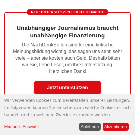
NEU: UNTERSTÜTZEN LEICHT GEMACHT
Unabhängiger Journalismus braucht
unabhängige Finanzierung
Die NachDenkSeiten sind für eine kritische
Meinungsbildung wichtig, das sagen uns sehr, sehr
viele – aber sie kosten auch Geld. Deshalb bitten
wir Sie, liebe Leser, um Ihre Unterstützung.
Herzlichen Dank!
Jetzt unterstützen
Wir verwenden Cookies zum Bereitstellen unserer Leistungen.
Im Folgenden können Sie einsehen, um welche Cookies es sich
handelt und zu welchem Zweck sie erhoben werden.
Wofür steht BSO?
Nächster Beitrag:
Manuelle Auswahl
...
Ablehnen
Akzeptieren
Hinweise des Tages II
Vorheriger Beitrag: