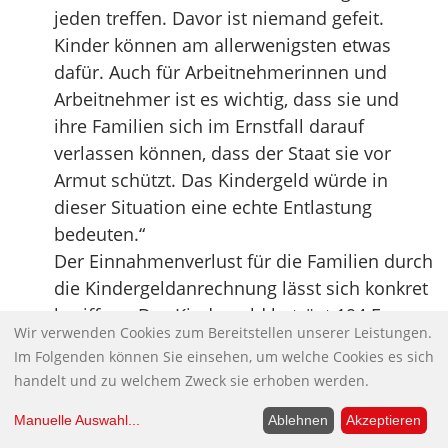
jeden treffen. Davor ist niemand gefeit.
Kinder können am allerwenigsten etwas
dafür. Auch für Arbeitnehmerinnen und
Arbeitnehmer ist es wichtig, dass sie und
ihre Familien sich im Ernstfall darauf
verlassen können, dass der Staat sie vor
Armut schützt. Das Kindergeld würde in
dieser Situation eine echte Entlastung
bedeuten.“
Der Einnahmenverlust für die Familien durch
die Kindergeldanrechnung lässt sich konkret
beziffern: Das Kindergeld beträgt 194 Euro
Wir verwenden Cookies zum Bereitstellen unserer Leistungen.
für das erste und zweite, 200 Euro für das
Im Folgenden können Sie einsehen, um welche Cookies es sich
dritte und 225 Euro für das vierte und jedes
handelt und zu welchem Zweck sie erhoben werden.
weitere Kind. Entsprechend mindern sich
das Arbeitslosengeld II und das Sozialgeld.
Manuelle Auswahl
...
Ablehnen
Akzeptieren