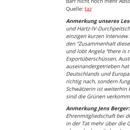
darf nicht noch mehr Abs
Quelle:
taz
Anmerkung unseres Leser
und Hartz-IV-Durchpeitsch
einzigen kurzen Interview
den “Zusammenhalt dieses 
und lobt Angela “there is n
Exportüberschüssen, Auste
auseinandergetrieben hat w
Deutschlands und Europas. 
richtig nach, sondern fung
Schwätzerin ist weiterhin
sind die Grünen verkomm
Anmerkung Jens Berger:
Ehrenmitgliedschaft bei d
in der Tat mehr über die 