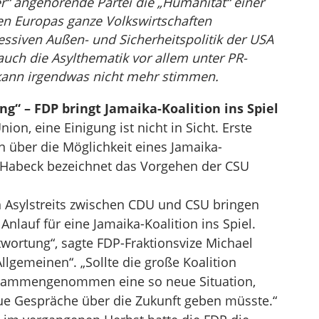
“ angehörende Partei die „Humanität“ einer
den Europas ganze Volkswirtschaften
ressiven Außen- und Sicherheitspolitik der USA
auch die Asylthematik vor allem unter PR-
kann irgendwas nicht mehr stimmen.
g“ – FDP bringt Jamaika-Koalition ins Spiel
nion, eine Einigung ist nicht in Sicht. Erste
n über die Möglichkeit eines Jamaika-
Habeck bezeichnet das Vorgehen der CSU
n Asylstreits zwischen CDU und CSU bringen
Anlauf für eine Jamaika-Koalition ins Spiel.
twortung“, sagte FDP-Fraktionsvize Michael
lgemeinen“. „Sollte die große Koalition
zusammengenommen eine so neue Situation,
ue Gespräche über die Zukunft geben müsste.“