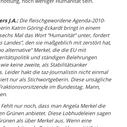
chottung, noch weniger Humanität sein.
s J.A.:
Die fleischgewordene Agenda-2010-
erin Katrin Göring-Eckardt bringt in einem
 sechs Mal das Wort “Humanität” unter, fordert
Landes”, den sie maßgeblich mit zerstört hat,
o alternative” Merkel, die die EU mit
ritätspolitik und ständigen Belehrungen
ie keine zweite, als Stabilitätsanker
Leider hakt die taz-Journalistin nicht einmal
iert nur als Stichwortgeberin. Diese unsägliche
 Fraktionsvorsitzende im Bundestag. Mann,
en.
Fehlt nur noch, dass man Angela Merkel die
en Grünen anbietet. Diese Lobhudeleien sagen
Grünen als über Merkel aus. Wenn eine