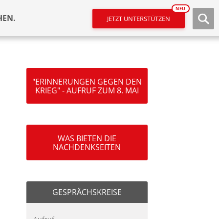
NEU
HEN.
JETZT UNTERSTÜTZEN
"ERINNERUNGEN GEGEN DEN
KRIEG" - AUFRUF ZUM 8. MAI
WAS BIETEN DIE
NACHDENKSEITEN
GESPRÄCHSKREISE