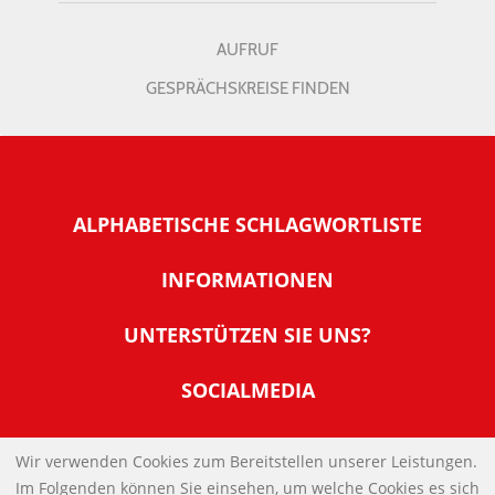
AUFRUF
GESPRÄCHSKREISE FINDEN
ALPHABETISCHE SCHLAGWORTLISTE
INFORMATIONEN
Warum NachDenkSeiten
UNTERSTÜTZEN SIE UNS?
Wer steckt dahinter
Der Förderverein: IQM
SOCIALMEDIA
Tipps zur Nutzung der NachDenkSeiten
Allgemeine Spendeninformationen
Banner und E-Mail-Signaturen
IMPRESSUM
Werden Sie Fördermitglied
Wir verwenden Cookies zum Bereitstellen unserer Leistungen.
Links
Im Folgenden können Sie einsehen, um welche Cookies es sich
Spenden Sie Online