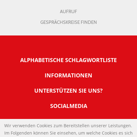
AUFRUF
GESPRÄCHSKREISE FINDEN
ALPHABETISCHE SCHLAGWORTLISTE
INFORMATIONEN
Warum NachDenkSeiten
UNTERSTÜTZEN SIE UNS?
Wer steckt dahinter
Der Förderverein: IQM
SOCIALMEDIA
Tipps zur Nutzung der NachDenkSeiten
Allgemeine Spendeninformationen
Banner und E-Mail-Signaturen
IMPRESSUM
Werden Sie Fördermitglied
Wir verwenden Cookies zum Bereitstellen unserer Leistungen.
Links
Im Folgenden können Sie einsehen, um welche Cookies es sich
Spenden Sie Online
DATENSCHUTZERKLÄRUNG