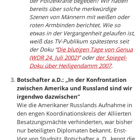
der Polizeikräfte begeben? Wir haben
bereits über solche merkwürdige
Szenen von Männern mit weißen oder
roten Armbinden berichtet. Wie so
etwas in der Vergangenheit gelaufen ist,
weiß das TV-Publikum spätestens seit
der Doku “
Die blutigen Tage von Genua
(WDR 24. Juli 2002)
” oder
der Spiegel-
Doku über Heiligendamm 2007
.
Botschafter a.D.: „In der Konfrontation
zwischen Amerika und Russland sind wir
irgendwo dazwischen“
Wie die Amerikaner Russlands Aufnahme in
den engen Koordinationskreis der Alliierten
Besatzungsmächte verhinderten, war bisher
nur beteiligten Diplomaten bekannt. Enst-
Jörg von Studnitz, Botschafter a. D., kennt die