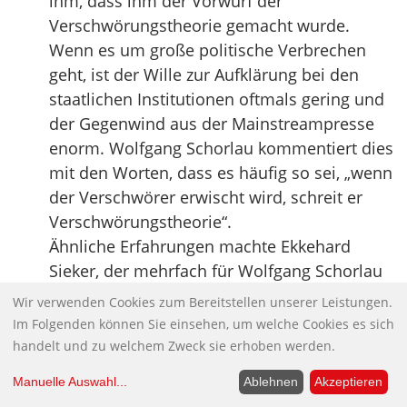
ihm, dass ihm der Vorwurf der
Verschwörungstheorie gemacht wurde.
Wenn es um große politische Verbrechen
geht, ist der Wille zur Aufklärung bei den
staatlichen Institutionen oftmals gering und
der Gegenwind aus der Mainstreampresse
enorm. Wolfgang Schorlau kommentiert dies
mit den Worten, dass es häufig so sei, „wenn
der Verschwörer erwischt wird, schreit er
Verschwörungstheorie“.
Ähnliche Erfahrungen machte Ekkehard
Sieker, der mehrfach für Wolfgang Schorlau
recherchierte, bei seinen Nachforschungen
Wir verwenden Cookies zum Bereitstellen unserer Leistungen.
zur Verflechtung der Deutschen Bank mit
Im Folgenden können Sie einsehen, um welche Cookies es sich
dem NS-Regime. Bis heute ist die
handelt und zu welchem Zweck sie erhoben werden.
Verstrickung der Industrie und Banken mit
Manuelle Auswahl
...
Ablehnen
Akzeptieren
dem Faschismus ein offenes Thema,