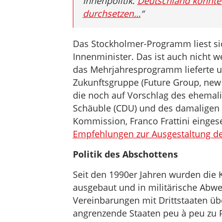
Innenpolitik.
Deutschland konnte 
durchsetzen…
“
Das Stockholmer-Programm liest sic
Innenminister. Das ist auch nicht w
das Mehrjahresprogramm lieferte u
Zukunftsgruppe (Future Group, new i
die noch auf Vorschlag des ehema
Schäuble (CDU) und des damaligen 
Kommission, Franco Frattini einges
Empfehlungen zur Ausgestaltung 
Politik des Abschottens
Seit den 1990er Jahren wurden die 
ausgebaut und in militärische Abweh
Vereinbarungen mit Drittstaaten ü
angrenzende Staaten peu à peu zu P