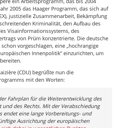
pere ein Arbeitsprogramm, das bis 2004
Jahr 2005 das Haager Programm, das sich auf
EX), justizielle Zusammenarbeit, Bekämpfung
chreitenden Kriminalität, den Aufbau des
es Visainformationssystems, des
rtrags von Prüm konzentrierte. Die deutsche
t schon vorgeschlagen, eine „hochrangige
uropäischen Innenpolitik“ einzurichten, um
bereiten.
izière (CDU) begrüßte nun die
Programms mit den Worten:
er Fahrplan für die Weiterentwicklung des
it und des Rechts. Mit der Verabschiedung
endet eine lange Vorbereitungs- und
nftige Ausrichtung der europäischen