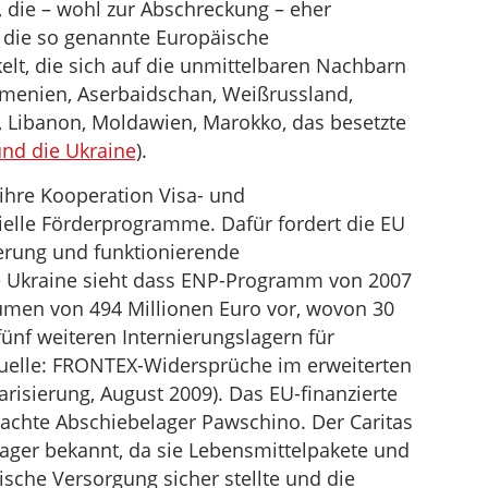
r, die – wohl zur Abschreckung – eher
 die so genannte Europäische
elt, die sich auf die unmittelbaren Nachbarn
Armenien, Aserbaidschan, Weißrussland,
n, Libanon, Moldawien, Marokko, das besetzte
nd die Ukraine
).
 ihre Kooperation Visa- und
elle Förderprogramme. Dafür fordert die EU
herung und funktionierende
Ukraine sieht dass ENP-Programm von 2007
umen von 494 Millionen Euro vor, wovon 30
fünf weiteren Internierungslagern für
Quelle: FRONTEX-Widersprüche im erweiterten
arisierung, August 2009). Das EU-finanzierte
achte Abschiebelager Pawschino. Der Caritas
ager bekannt, da sie Lebensmittelpakete und
nische Versorgung sicher stellte und die