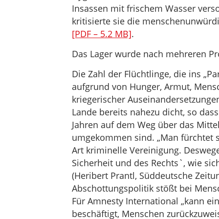
Insassen mit frischem Wasser versor
kritisierte sie die menschenunwür
[PDF – 5.2 MB]
.
Das Lager wurde nach mehreren Pr
Die Zahl der Flüchtlinge, die ins „
aufgrund von Hunger, Armut, Mens
kriegerischer Auseinandersetzungen
Lande bereits nahezu dicht, so dass
Jahren auf dem Weg über das Mittel
umgekommen sind. „Man fürchtet sie
Art kriminelle Vereinigung. Desweg
Sicherheit und des Rechts`, wie sic
(Heribert Prantl, Süddeutsche Zeitu
Abschottungspolitik stößt bei Mensc
Für Amnesty International „kann ein
beschäftigt, Menschen zurückzuweis