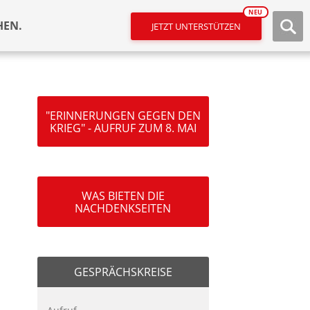
NEU
HEN.
JETZT UNTERSTÜTZEN
"ERINNERUNGEN GEGEN DEN
KRIEG" - AUFRUF ZUM 8. MAI
WAS BIETEN DIE
NACHDENKSEITEN
GESPRÄCHSKREISE