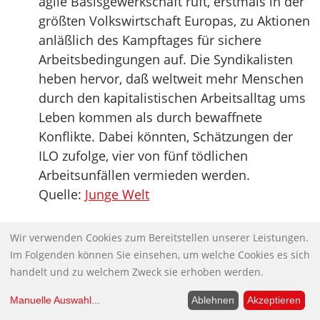
agile Basisgewerkschaft ruft, erstmals in der
größten Volkswirtschaft Europas, zu Aktionen
anläßlich des Kampftages für sichere
Arbeitsbedingungen auf. Die Syndikalisten
heben hervor, daß weltweit mehr Menschen
durch den kapitalistischen Arbeitsalltag ums
Leben kommen als durch bewaffnete
Konflikte. Dabei könnten, Schätzungen der
ILO zufolge, vier von fünf tödlichen
Arbeitsunfällen vermieden werden.
Quelle:
Junge Welt
Atomlager-Streit: Vertrauliche Gorleben-
Wir verwenden Cookies zum Bereitstellen unserer Leistungen.
Akten frei zugänglich im Internet
Im Folgenden können Sie einsehen, um welche Cookies es sich
Ein Klick auf die Seite des
handelt und zu welchem Zweck sie erhoben werden.
Umweltministeriums genügt, dann ist es
Manuelle Auswahl
...
Ablehnen
Akzeptieren
nicht mehr weit zu Dokumenten, die