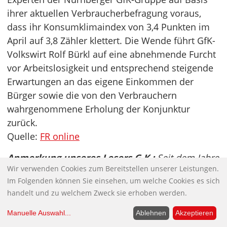
ihrer aktuellen Verbraucherbefragung voraus,
dass ihr Konsumklimaindex von 3,4 Punkten im
April auf 3,8 Zähler klettert. Die Wende führt GfK-
Volkswirt Rolf Bürkl auf eine abnehmende Furcht
vor Arbeitslosigkeit und entsprechend steigende
Erwartungen an das eigene Einkommen der
Bürger sowie die von den Verbrauchern
wahrgenommene Erholung der Konjunktur
zurück.
Quelle:
FR online
Anmerkung unseres Lesers G.K.:
Seit dem Jahre
Wir verwenden Cookies zum Bereitstellen unserer Leistungen.
2005 (dem Beginn von Merkels Kanzlerschaft)
Im Folgenden können Sie einsehen, um welche Cookies es sich
werden von der Gesellschaft für
handelt und zu welchem Zweck sie erhoben werden.
Konsumforschung (GfK) oftmals schönfärberische
Berichte zum jeweils aktuellen GfK-Konsumklima-
Manuelle Auswahl
...
Ablehnen
Akzeptieren
Idex in die Welt gesetzt. In den Medien wurde auf