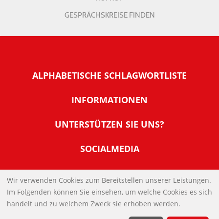
GESPRÄCHSKREISE FINDEN
ALPHABETISCHE SCHLAGWORTLISTE
INFORMATIONEN
Warum NachDenkSeiten
UNTERSTÜTZEN SIE UNS?
Wer steckt dahinter
Der Förderverein: IQM
SOCIALMEDIA
Tipps zur Nutzung der NachDenkSeiten
Allgemeine Spendeninformationen
Banner und E-Mail-Signaturen
IMPRESSUM
Werden Sie Fördermitglied
Wir verwenden Cookies zum Bereitstellen unserer Leistungen.
Links
Im Folgenden können Sie einsehen, um welche Cookies es sich
Spenden Sie Online
DATENSCHUTZERKLÄRUNG
Kontakt
handelt und zu welchem Zweck sie erhoben werden.