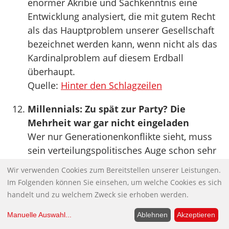
enormer Akribie und Sachkenntnis eine
Entwicklung analysiert, die mit gutem Recht
als das Hauptproblem unserer Gesellschaft
bezeichnet werden kann, wenn nicht als das
Kardinalproblem auf diesem Erdball
überhaupt.
Quelle:
Hinter den Schlagzeilen
Millennials: Zu spät zur Party? Die
Mehrheit war gar nicht eingeladen
Wer nur Generationenkonflikte sieht, muss
sein verteilungspolitisches Auge schon sehr
fest zudrücken
Wir verwenden Cookies zum Bereitstellen unserer Leistungen.
Der Ökonom Oliver Picek verweist in der
Im Folgenden können Sie einsehen, um welche Cookies es sich
Debatte um den Wohlstand der Millennials
handelt und zu welchem Zweck sie erhoben werden.
auf die fehlende Verteilungsgerechtigkeit.
Manuelle Auswahl
...
Ablehnen
Akzeptieren
Eine Replik auf den Beitrag über Lukas