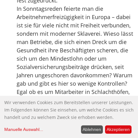
fest zugedrückt.
In Sonntagsreden feierte man die
Arbeitnehmerfreizügigkeit in Europa – dabei
ist sie für viele nicht mit Freiheit verbunden,
sondern mit moderner Sklaverei. Wieso lässt
man Betriebe, die sich einen Dreck um die
Gesundheit ihre Beschäftigten scheren, die
sich um den Mindestlohn oder um
Sozialversicherungsbeiträge drücken, seit
Jahren ungeschoren davonkommen? Warum
gab und gibt es hier so wenige Kontrollen?
Egal ob es um Mitarbeiter in Schlachthöfen,
um Erntehelfer, um Arbeiter auf Baustellen
Wir verwenden Cookies zum Bereitstellen unserer Leistungen.
oder Pflege- und Putzkräfte geht: Die
Im Folgenden können Sie einsehen, um welche Cookies es sich
‚Freizügigkeit’ für Arbeitnehmer darf nicht
handelt und zu welchem Zweck sie erhoben werden.
länger ein Freibrief für Unternehmen sein,
Manuelle Auswahl
...
Ablehnen
Akzeptieren
Löhne und Arbeitsbedingungen auf ein