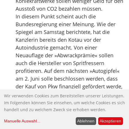
Kohlekraftwerke sollen weniger Geld für den
Ausstoß von CO2 bezahlen müssen.
In diesem Punkt scheint auch die
Bundesregierung einer Meinung. Wie der
Spiegel am Samstag berichtete, hat die
Kanzlerin bereits den Kotau vor der
Autoindustrie gemacht. Von einer
Neuauflage der »Abwrackprämie« sollen
auch die Hersteller von Spritfressern
profitieren. Auf dem nächsten »Autogipfel«
am 2. Juni solle beschlossen werden, dass
der Kauf von Pkw finanziell gefördert werde,
auch wenn sie bis zu 140 Gramm
Wir verwenden Cookies zum Bereitstellen unserer Leistungen.
Kohlendioxid pro Kilometer ausstoßen…
Im Folgenden können Sie einsehen, um welche Cookies es sich
Quelle:
junge Welt
handelt und zu welchem Zweck sie erhoben werden.
Manuelle Auswahl
...
Ablehnen
Akzeptieren
EU-Agrarfonds – Top-Empfänger von