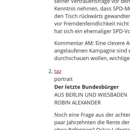
seiner Vertrauensfrage vor de
Kenntnis nehmen, dass SPD-Mitgl
den Tisch rückwärts gewandten,
vor Fremdenfeindlichkeit nicht 
hat sich ein ehemaliger SPD-Vor
Kommentar AM: Eine clevere Au
angelaufenen Kampagne sind en
durchschauen wollen, wichtige
taz
portrait
Der letzte Bundesbürger
AUS BERLIN UND WIESBADEN
ROBIN ALEXANDER
Noch eine Frage aus der achten
paar Jahrzehnten die Rente der
ohne Reformen? Oskar Lafontain