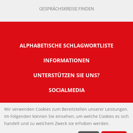
GESPRÄCHSKREISE FINDEN
ALPHABETISCHE SCHLAGWORTLISTE
INFORMATIONEN
Warum NachDenkSeiten
UNTERSTÜTZEN SIE UNS?
Wer steckt dahinter
Der Förderverein: IQM
SOCIALMEDIA
Tipps zur Nutzung der NachDenkSeiten
Allgemeine Spendeninformationen
Banner und E-Mail-Signaturen
IMPRESSUM
Werden Sie Fördermitglied
Wir verwenden Cookies zum Bereitstellen unserer Leistungen.
Links
Im Folgenden können Sie einsehen, um welche Cookies es sich
Spenden Sie Online
DATENSCHUTZERKLÄRUNG
Kontakt
handelt und zu welchem Zweck sie erhoben werden.