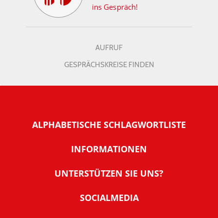
ins Gespräch!
AUFRUF
GESPRÄCHSKREISE FINDEN
ALPHABETISCHE SCHLAGWORTLISTE
INFORMATIONEN
Warum NachDenkSeiten
UNTERSTÜTZEN SIE UNS?
Wer steckt dahinter
Der Förderverein: IQM
SOCIALMEDIA
Tipps zur Nutzung der NachDenkSeiten
Allgemeine Spendeninformationen
Banner und E-Mail-Signaturen