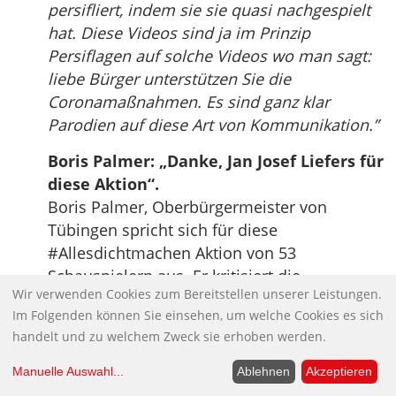
persifliert, indem sie sie quasi nachgespielt
hat. Diese Videos sind ja im Prinzip
Persiflagen auf solche Videos wo man sagt:
liebe Bürger unterstützen Sie die
Coronamaßnahmen. Es sind ganz klar
Parodien auf diese Art von Kommunikation.”
Boris Palmer: „Danke, Jan Josef Liefers für
diese Aktion“.
Boris Palmer, Oberbürgermeister von
Tübingen spricht sich für diese
#Allesdichtmachen​ Aktion von 53
Schauspielern aus. Er kritisiert die
Wir verwenden Cookies zum Bereitstellen unserer Leistungen.
Schnappatmung auch in den Medien!
Im Folgenden können Sie einsehen, um welche Cookies es sich
„Die Urteilskraft der Menschen wird
handelt und zu welchem Zweck sie erhoben werden.
unterschätzt. Die Leute sind mündige Bürger,
die können das beurteilen.“
Manuelle Auswahl
...
Ablehnen
Akzeptieren
Aus der Sendung maybrit illner “Freiheit,