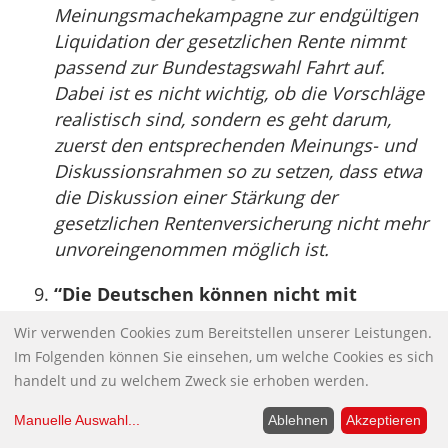
Meinungsmachekampagne zur endgültigen
Liquidation der gesetzlichen Rente nimmt
passend zur Bundestagswahl Fahrt auf.
Dabei ist es nicht wichtig, ob die Vorschläge
realistisch sind, sondern es geht darum,
zuerst den entsprechenden Meinungs- und
Diskussionsrahmen so zu setzen, dass etwa
die Diskussion einer Stärkung der
gesetzlichen Rentenversicherung nicht mehr
unvoreingenommen möglich ist.
“Die Deutschen können nicht mit
Schulden umgehen”
Wir verwenden Cookies zum Bereitstellen unserer Leistungen.
Die steigenden Preise wecken in
Im Folgenden können Sie einsehen, um welche Cookies es sich
Deutschland alte Ängste. Zu Recht? Nein,
handelt und zu welchem Zweck sie erhoben werden.
sagt Historiker Carl-Ludwig Holtfrerich: Wir
Manuelle Auswahl
...
Ablehnen
Akzeptieren
haben die Zeit der Hyperinflation nicht