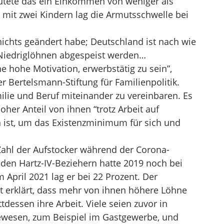
utete das ein Einkommen von weniger als
 mit zwei Kindern lag die Armutsschwelle bei
 nichts geändert habe; Deutschland ist nach wie
t Niedriglöhnen abgespeist werden…
e hohe Motivation, erwerbstätig zu sein”,
er Bertelsmann-Stiftung für Familienpolitik.
milie und Beruf miteinander zu vereinbaren. Es
oher Anteil von ihnen “trotz Arbeit auf
 ist, um das Existenzminimum für sich und
Zahl der Aufstocker während der Corona-
 den Hartz-IV-Beziehern hatte 2019 noch bei
 April 2021 lag er bei 22 Prozent. Der
t erklärt, dass mehr von ihnen höhere Löhne
tdessen ihre Arbeit. Viele seien zuvor in
gewesen, zum Beispiel im Gastgewerbe, und