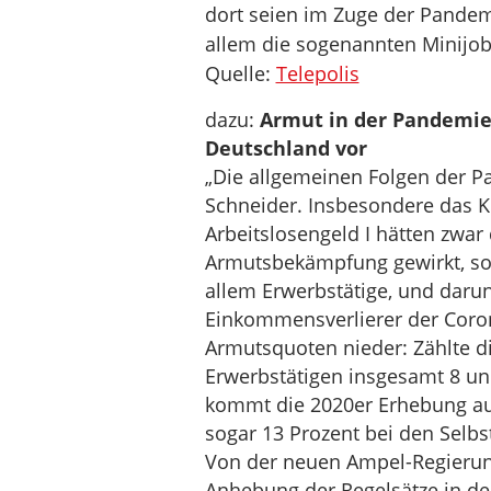
dort seien im Zuge der Pandem
allem die sogenannten Minijo
Quelle:
Telepolis
dazu:
Armut in der Pandemie: 
Deutschland vor
„Die allgemeinen Folgen der Pa
Schneider. Insbesondere das K
Arbeitslosengeld I hätten zwar
Armutsbekämpfung gewirkt, so 
allem Erwerbstätige, und darun
Einkommensverlierer der Coron
Armutsquoten nieder: Zählte 
Erwerbstätigen insgesamt 8 un
kommt die 2020er Erhebung auf
sogar 13 Prozent bei den Selb
Von der neuen Ampel-Regierung
Anhebung der Regelsätze in de