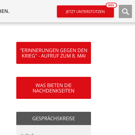
NEU
HEN.
JETZT UNTERSTÜTZEN
"ERINNERUNGEN GEGEN DEN
KRIEG" - AUFRUF ZUM 8. MAI
WAS BIETEN DIE
NACHDENKSEITEN
GESPRÄCHSKREISE