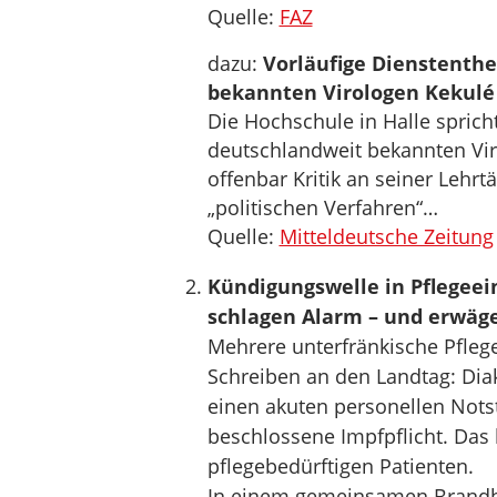
Quelle:
FAZ
dazu:
Vorläufige Dienstenthe
bekannten Virologen Kekulé
Die Hochschule in Halle sprich
deutschlandweit bekannten Vir
offenbar Kritik an seiner Lehrt
„politischen Verfahren“…
Quelle:
Mitteldeutsche Zeitung
Kündigungswelle in Pflegeei
schlagen Alarm – und erwäg
Mehrere unterfränkische Pfleg
Schreiben an den Landtag: Dia
einen akuten personellen Nots
beschlossene Impfpflicht. Das
pflegebedürftigen Patienten.
In einem gemeinsamen Brandbr