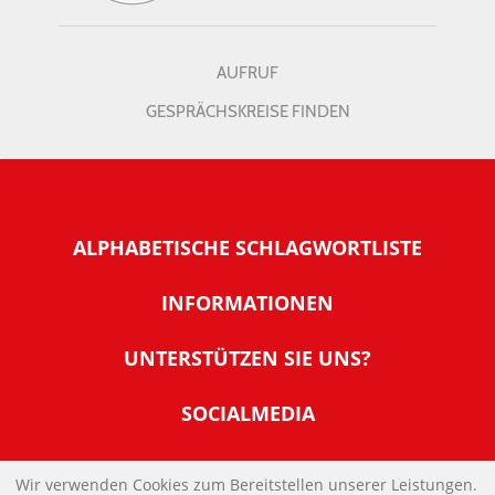
AUFRUF
GESPRÄCHSKREISE FINDEN
ALPHABETISCHE SCHLAGWORTLISTE
INFORMATIONEN
Warum NachDenkSeiten
UNTERSTÜTZEN SIE UNS?
Wer steckt dahinter
Der Förderverein: IQM
SOCIALMEDIA
Tipps zur Nutzung der NachDenkSeiten
Allgemeine Spendeninformationen
Banner und E-Mail-Signaturen
IMPRESSUM
Werden Sie Fördermitglied
Wir verwenden Cookies zum Bereitstellen unserer Leistungen.