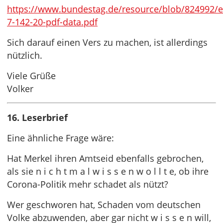
https://www.bundestag.de/resource/blob/824992/
7-142-20-pdf-data.pdf
Sich darauf einen Vers zu machen, ist allerdings
nützlich.
Viele Grüße
Volker
16. Leserbrief
Eine ähnliche Frage wäre:
Hat Merkel ihren Amtseid ebenfalls gebrochen,
als sie n i c h t m a l w i s s e n w o l l t e, ob ihre
Corona-Politik mehr schadet als nützt?
Wer geschworen hat, Schaden vom deutschen
Volke abzuwenden, aber gar nicht w i s s e n will,