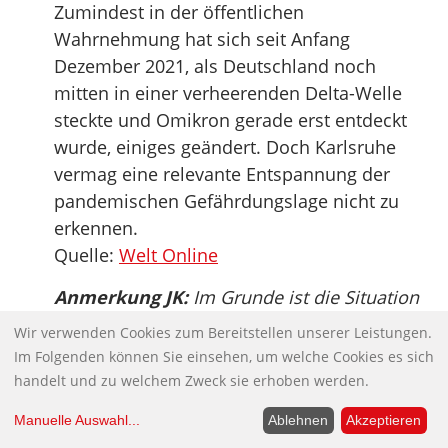
Zumindest in der öffentlichen
Wahrnehmung hat sich seit Anfang
Dezember 2021, als Deutschland noch
mitten in einer verheerenden Delta-Welle
steckte und Omikron gerade erst entdeckt
wurde, einiges geändert. Doch Karlsruhe
vermag eine relevante Entspannung der
pandemischen Gefährdungslage nicht zu
erkennen.
Quelle:
Welt Online
Anmerkung JK:
Im Grunde ist die Situation
noch dramatischer als es sich hier liest. Mit
Wir verwenden Cookies zum Bereitstellen unserer Leistungen.
dem beständigen Abnicken der repressiven
Im Folgenden können Sie einsehen, um welche Cookies es sich
und autoritären Corona-Politik der
handelt und zu welchem Zweck sie erhoben werden.
Bundesregierung durch das
Manuelle Auswahl
...
Ablehnen
Akzeptieren
Bundesverfassungsgericht, kann von einer