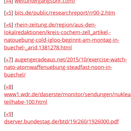
[
«4
]
weltuntergangsuhr.com/
[
«5
]
bits.de/public/researchreport/rr00-2.htm
[
«6
]
rhein-zeitung.de/region/aus-den-
lokalredaktionen/kreis-cochem-zell_artikel,-
natouebung-cold-igloo-beginnt-am-montag-in-
buechel-_arid,1381278.html
[
«7
]
augengeradeaus.net/2015/10/exercise-watch-
nato-atomwaffenuebung-steadfast-noon-in-
buechel/
[
«8
]
www1.wdr.de/daserste/monitor/sendungen/nuklea
teilhabe-100.html
[
«9
]
dserver.bundestag.de/btd/19/260/1926000.pdf