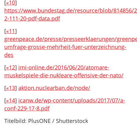
[
«10
]
https://www.bundestag.de/resource/blob/814856
2-111-20-pdf-data.pdf
[
«11
]
greenpeace.de/presse/presseerklaerungen/greenp
umfrage-grosse-mehrheit-fuer-unterzeichnung-
des
[
«12
]
imi-online.de/2016/06/20/atomare-
muskelspiele-die-nukleare-offensive-der-nato/
[
«13
]
aktion.nuclearban.de/node/
[
«14
]
icanw.de/wp-content/uploads/2017/07/a-
conf-229-17-8.pdf
Titelbild: PlusONE / Shutterstock