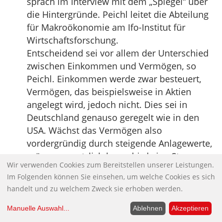
sprach im Interview mit dem „Spiegel“ über
die Hintergründe. Peichl leitet die Abteilung
für Makroökonomie am Ifo-Institut für
Wirtschaftsforschung.
Entscheidend sei vor allem der Unterschied
zwischen Einkommen und Vermögen, so
Peichl. Einkommen werde zwar besteuert,
Vermögen, das beispielsweise in Aktien
angelegt wird, jedoch nicht. Dies sei in
Deutschland genauso geregelt wie in den
USA. Wächst das Vermögen also
vordergründig durch steigende Anlagewerte,
müssen gesetzlich kaum bis keine Steuern
Wir verwenden Cookies zum Bereitstellen unserer Leistungen.
gezahlt werden.
Im Folgenden können Sie einsehen, um welche Cookies es sich
Würde hier die Gesetzesgrundlage geändert,
handelt und zu welchem Zweck sie erhoben werden.
hätte das zur Folge, dass künftig
Vermögensgewinne aller Personen
Manuelle Auswahl
...
Ablehnen
Akzeptieren
unabhängig von Einkommen und Wert des