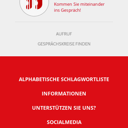
Kommen Sie miteinander
ins Gespräch!
AUFRUF
GESPRÄCHSKREISE FINDEN
ALPHABETISCHE SCHLAGWORTLISTE
INFORMATIONEN
Warum NachDenkSeiten
UNTERSTÜTZEN SIE UNS?
Wer steckt dahinter
Der Förderverein: IQM
SOCIALMEDIA
Tipps zur Nutzung der NachDenkSeiten