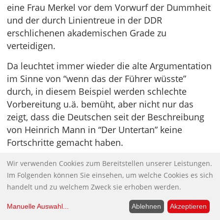
eine Frau Merkel vor dem Vorwurf der Dummheit
und der durch Linientreue in der DDR
erschlichenen akademischen Grade zu
verteidigen.
Da leuchtet immer wieder die alte Argumentation
im Sinne von “wenn das der Führer wüsste”
durch, in diesem Beispiel werden schlechte
Vorbereitung u.ä. bemüht, aber nicht nur das
zeigt, dass die Deutschen seit der Beschreibung
von Heinrich Mann in “Der Untertan” keine
Fortschritte gemacht haben.
Sie buckeln eben nach oben und treten nach
Wir verwenden Cookies zum Bereitstellen unserer Leistungen.
unten. Dies haben sie ausgiebig in den 1000
Im Folgenden können Sie einsehen, um welche Cookies es sich
handelt und zu welchem Zweck sie erhoben werden.
Jahren zwischen 1933 und 1945 getan und seit
der Coronasache laufen sie zu genau derselben
Manuelle Auswahl
...
Ablehnen
Akzeptieren
Hochform im europäischen Vergleich auf, wie