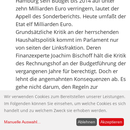
Hamburg sein Budget bis 2014 auf unter
zehn Milliarden Euro verringern, lautet der
Appell des Sonderberichts. Heute umfaßt der
Etat elf Milliarden Euro.
Grundsätzliche Kritik an der herrschenden
Haushaltspolitik kommt im Parlament nur
von seiten der Linksfraktion. Deren
Finanzexperte Joachim Bischoff hält die Kritik
des Rechnungshof an der Budgetführung der
vergangenen Jahre für berechtigt. Doch er
lehnt die angemahnten Konsequenzen ab. Es
gehe nicht darum, den Regeln zur
Schuldenbremse nachzukommen und die
Wir verwenden Cookies zum Bereitstellen unserer Leistungen.
städtische Kreditaufnahme bis 2020 auf Null
Im Folgenden können Sie einsehen, um welche Cookies es sich
zurückzufahren, wie die staatlichen Prüfer es
handelt und zu welchem Zweck sie erhoben werden.
einfordern. Vielmehr sei die
Manuelle Auswahl
...
Ablehnen
Akzeptieren
Haushaltsmisere auf den gesetzlich