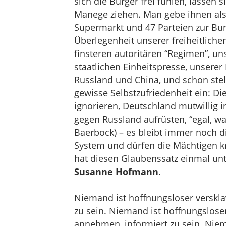
sich die Bürger frei fühlen, lassen
Manege ziehen. Man gebe ihnen als
Supermarkt und 47 Parteien zur Bu
Überlegenheit unserer freiheitlich
finsteren autoritären “Regimen”, un
staatlichen Einheitspresse, unsere
Russland und China, und schon stel
gewisse Selbstzufriedenheit ein: D
ignorieren, Deutschland mutwillig i
gegen Russland aufrüsten, “egal, 
Baerbock) – es bleibt immer noch d
System und dürfen die Mächtigen kri
hat diesen Glaubenssatz einmal un
Susanne Hofmann
.
Niemand ist hoffnungsloser versklavt
zu sein. Niemand ist hoffnungsloser 
annehmen, informiert zu sein. Niem