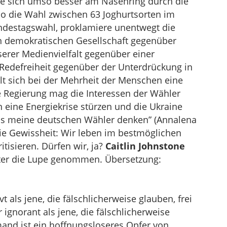
 sie sich umso besser am Nasenring durch die
o die Wahl zwischen 63 Joghurtsorten im
ndestagswahl, proklamiere unentwegt die
en demokratischen Gesellschaft gegenüber
serer Medienvielfalt gegenüber einer
r Redefreiheit gegenüber der Unterdrückung in
lt sich bei der Mehrheit der Menschen eine
ie Regierung mag die Interessen der Wähler
n eine Energiekrise stürzen und die Ukraine
was meine deutschen Wähler denken” (Annalena
ie Gewissheit: Wir leben im bestmöglichen
tisieren. Dürfen wir, ja?
Caitlin Johnstone
ter die Lupe genommen. Übersetzung:
 als jene, die fälschlicherweise glauben, frei
ignorant als jene, die fälschlicherweise
and ist ein hoffnungsloseres Opfer von