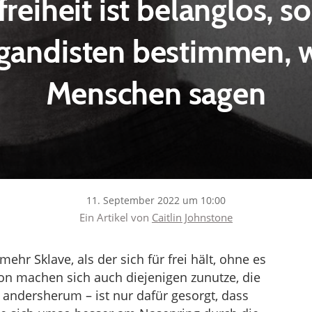
reiheit ist belanglos, s
gandisten bestimmen, w
Menschen sagen
11. September 2022 um 10:00
Ein Artikel von
Caitlin Johnstone
hr Sklave, als der sich für frei hält, ohne es
on machen sich auch diejenigen zunutze, die
andersherum – ist nur dafür gesorgt, dass